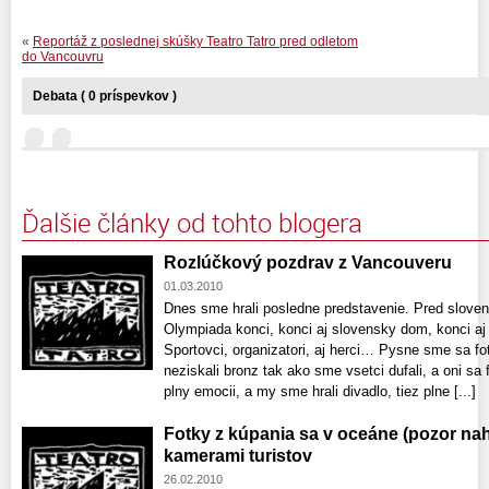
«
Reportáž z poslednej skúšky Teatro Tatro pred odletom
do Vancouvru
Debata ( 0 príspevkov )
Ďalšie články od tohto blogera
Rozlúčkový pozdrav z Vancouveru
01.03.2010
Dnes sme hrali posledne predstavenie. Pred slo
Olympiada konci, konci aj slovensky dom, konci aj n
Sportovci, organizatori, aj herci… Pysne sme sa foti
neziskali bronz tak ako sme vsetci dufali, a oni sa f
plny emocii, a my sme hrali divadlo, tiez plne [...]
Fotky z kúpania sa v oceáne (pozor naho
kamerami turistov
26.02.2010