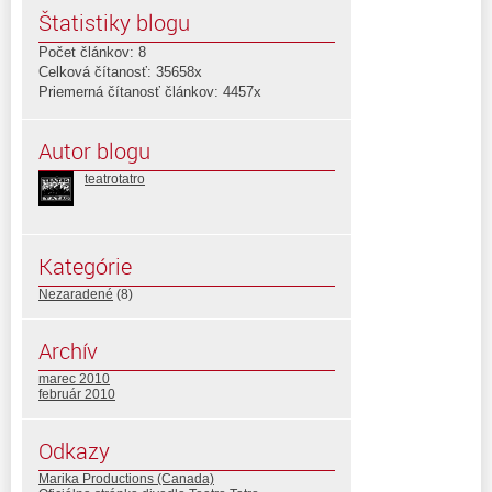
Štatistiky blogu
Počet článkov: 8
Celková čítanosť: 35658x
Priemerná čítanosť článkov: 4457x
Autor blogu
teatrotatro
Kategórie
Nezaradené
(8)
Archív
marec 2010
február 2010
Odkazy
Marika Productions (Canada)