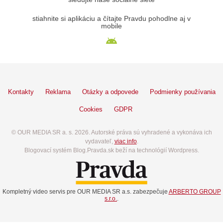
stiahnite si aplikáciu a čítajte Pravdu pohodlne aj v
mobile
Kontakty
Reklama
Otázky a odpovede
Podmienky používania
Cookies
GDPR
© OUR MEDIA SR a. s. 2026. Autorské práva sú vyhradené a vykonáva ich
vydavateľ,
viac info
.
Blogovací systém Blog.Pravda.sk beží na technológií Wordpress.
Kompletný video servis pre OUR MEDIA SR a.s. zabezpečuje
ARBERTO GROUP
s.r.o.
.