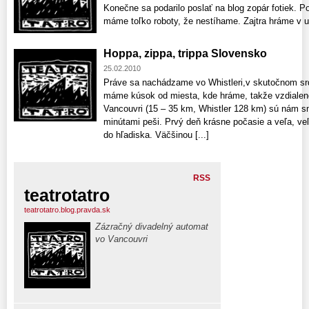
Konečne sa podarilo poslať na blog zopár fotiek. P
máme toľko roboty, že nestíhame. Zajtra hráme v um
Hoppa, zippa, trippa Slovensko
25.02.2010
Práve sa nachádzame vo Whistleri,v skutočnom srdc
máme kúsok od miesta, kde hráme, takže vzdialeno
Vancouvri (15 – 35 km, Whistler 128 km) sú nám s
minútami peši. Prvý deň krásne počasie a veľa, ve
do hľadiska. Väčšinou [...]
RSS
teatrotatro
teatrotatro.blog.pravda.sk
Zázračný divadelný automat
vo Vancouvri