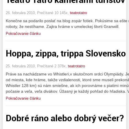
26. februára 2010, Prečítané 10 145x,
teatrotatro
Konečne sa podarilo poslať na blog zopár fotiek. Pokúsime sa ešte
roboty, že nestíhame. Zajtra hráme v umeleckej štvrti Granwill.
Pokračovanie článku
Hoppa, zippa, trippa Slovensko
25. februára 2010, Prečítané 2 378x,
teatrotatro
Práve sa nachádzame vo Whistleri,v skutočnom srdci Olympiády. Je
od miesta, kde hráme, takže vzdialenosti, ktoré sme museli prekon
Whistler 128 km) sú nám smiešne, ak ich porovnáme s piatimi minú
počasie a veľa, veľa divákov. Úžasný je každý pohľad do hľadiska.
Pokračovanie článku
Dobré ráno alebo dobrý večer?