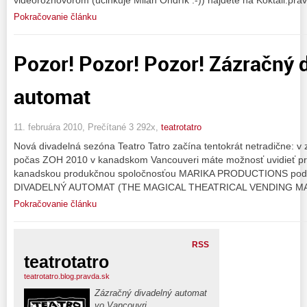
Pokračovanie článku
Pozor! Pozor! Pozor! Zázračný 
automat
11. februára 2010, Prečítané 3 292x,
teatrotatro
Nová divadelná sezóna Teatro Tatro začína tentokrát netradične: v 
počas ZOH 2010 v kanadskom Vancouveri máte možnosť uvidieť proj
kanadskou produkčnou spoločnosťou MARIKA PRODUCTIONS po
DIVADELNÝ AUTOMAT (THE MAGICAL THEATRICAL VENDING M
Pokračovanie článku
RSS
teatrotatro
teatrotatro.blog.pravda.sk
Zázračný divadelný automat
vo Vancouvri