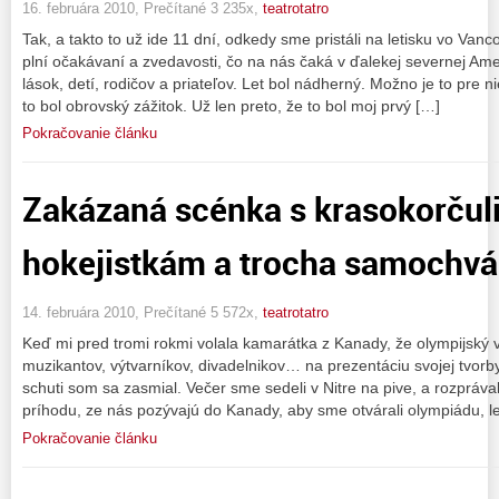
16. februára 2010, Prečítané 3 235x,
teatrotatro
Tak, a takto to už ide 11 dní, odkedy sme pristáli na letisku vo Vanc
plní očakávaní a zvedavosti, čo na nás čaká v ďalekej severnej Am
lások, detí, rodičov a priateľov. Let bol nádherný. Možno je to pr
to bol obrovský zážitok. Už len preto, že to bol moj prvý […]
Pokračovanie článku
Zakázaná scénka s krasokorčul
hokejistkám a trocha samochvá
14. februára 2010, Prečítané 5 572x,
teatrotatro
Keď mi pred tromi rokmi volala kamarátka z Kanady, že olympijský 
muzikantov, výtvarníkov, divadelnikov… na prezentáciu svojej tvorb
schuti som sa zasmial. Večer sme sedeli v Nitre na pive, a rozpr
príhodu, ze nás pozývajú do Kanady, aby sme otvárali olympiádu, 
Pokračovanie článku