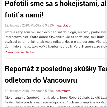
Pofotili sme sa s hokejistami, a
fotiť s nami!
12. februára 2010, Prečítané 3 213x,
teatrotatro
Uz dva razy som skúšal niečo napísat do blogu, ale vždy padol sys
internetová sieť. Staré dobré Slovensko. Je tu perfektne, milí ľudia,
otvárací ceremoniál, a tak moja nálada klesla o sto percent. Včera 
dom, kde sme až takú veľkú hanbu neurobili. Pofotili sme sa zo sl
Pokračovanie článku
Reportáž z poslednej skúšky Tea
odletom do Vancouvru
12. februára 2010, Prečítané 5 330x,
teatrotatro
Nielen známe športové mená, ale aj herci Róbert Jakab, Lukáš Lati
Teatro Tatro predstavia v nasledujúcich dňoch na olympiáde vo Vanc
videorozhovorom (účinkuje Milan Ondrík :-)) nájdete na Koktail.prav